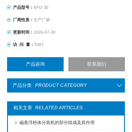
服电机定位，整机设计合理，运行可靠稳定，操作简单，
产品型号：
KFG-30
自动化程度高，且拆卸方便，便于关键部位清洁，*符合
厂商性质：
生产厂家
GMP规范要求。
更新时间：
2026-07-30
访 问 量：
3387
产品咨询
联系我们
产品分类
PRODUCT CATEGORY
相关文章
RELATED ARTICLES
磁悬浮粉体分装机的部分组成及其作用