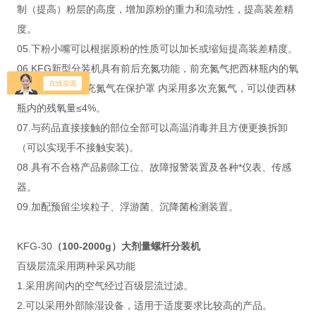
制（提高）粉层的高度，增加原粉的重力和流动性，提高装差精
度。
05.下粉小嘴可以根据原粉的性质可以加长或缩短提高装差精度。
06.KFG新型分装机具有前后充氮功能，前充氮气把西林瓶内的氧
气置换出来，后充氮气在保护罩 内采用多次充氮气，可以使西林
瓶内的残氧量≤4%。
07.与药品直接接触的部位全部可以高温消毒并且方便更换拆卸
（可以实现手不接触安装)。
08.具有不合格产品剔除工位、故障报警装置及各种*仪表、传感
器。
09.加配预留尘埃粒子、浮游菌、沉降菌检测装置。
KFG-30
（100-2000g）
大剂量螺杆分装机
百级层流采用两种采风功能
1.采用房间内的空气经过百级层流过滤。
2.可以采用外部除湿设备，适用于适度要求比较高的产品。