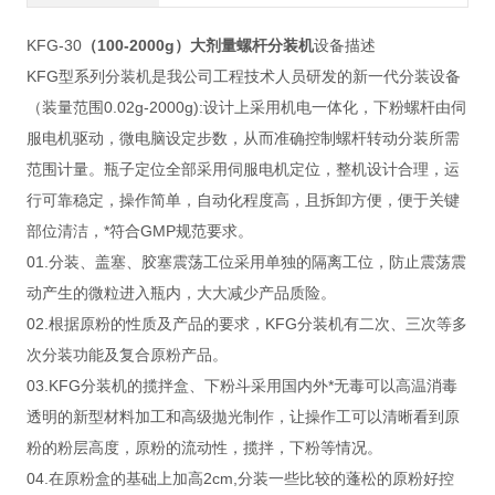
KFG-30
（100-2000g）
大剂量螺杆分装机
设备描述
KFG型系列分装机是我公司工程技术人员研发的新一代分装设备
（装量范围0.02g-2000g):设计上采用机电一体化，下粉螺杆由伺
服电机驱动，微电脑设定步数，从而准确控制螺杆转动分装所需
范围计量。瓶子定位全部采用伺服电机定位，整机设计合理，运
行可靠稳定，操作简单，自动化程度高，且拆卸方便，便于关键
部位清洁，*符合GMP规范要求。
01.分装、盖塞、胶塞震荡工位采用单独的隔离工位，防止震荡震
动产生的微粒进入瓶内，大大减少产品质险。
02.根据原粉的性质及产品的要求，KFG分装机有二次、三次等多
次分装功能及复合原粉产品。
03.KFG分装机的揽拌盒、下粉斗采用国内外*无毒可以高温消毒
透明的新型材料加工和高级拋光制作，让操作工可以清晰看到原
粉的粉层高度，原粉的流动性，揽拌，下粉等情况。
04.在原粉盒的基础上加高2cm,分装一些比较的蓬松的原粉好控