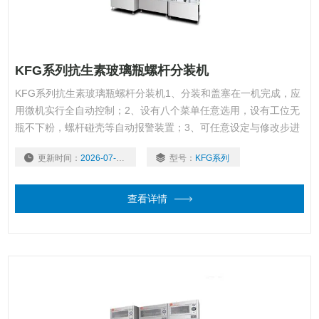
KFG系列抗生素玻璃瓶螺杆分装机
KFG系列抗生素玻璃瓶螺杆分装机1、分装和盖塞在一机完成，应
用微机实行全自动控制；2、设有八个菜单任意选用，设有工位无
瓶不下粉，螺杆碰壳等自动报警装置；3、可任意设定与修改步进
电机运行参数和电机是否加反转功能；4、采用大直径大螺距送粉
更新时间：
2026-07-29
型号：
KFG系列
螺杆，解决粘性及流动性差之药粉的分装难点；5、需经常清洗的
零部件，均采用快速拆装机构。
查看详情