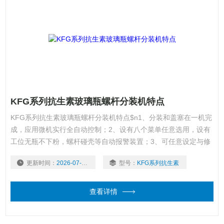
KFG系列抗生素玻璃瓶螺杆分装机特点
KFG系列抗生素玻璃瓶螺杆分装机特点$n1、分装和盖塞在一机完
成，应用微机实行全自动控制；2、设有八个菜单任意选用，设有
工位无瓶不下粉，螺杆碰壳等自动报警装置；3、可任意设定与修
改步进电机运行参数和电机是否加反转功能；4、采用大直径大螺
更新时间：
2026-07-30
型号：
KFG系列抗生素
距送粉螺杆，解决粘性及流动性差之药粉的分装难点；5、需经常
清洗的零部件，均采用快速拆装机构。
查看详情