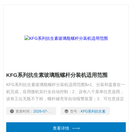
KFG系列抗生素玻璃瓶螺杆分装机适用范围
KFG系列抗生素玻璃瓶螺杆分装机适用范围$n1、分装和盖塞在一
机完成，应用微机实行全自动控制；2、设有八个菜单任意选用，
设有工位无瓶不下粉，螺杆碰壳等自动报警装置；3、可任意设定
与修改步进电机运行参数和电机是否加反转功能；4、采用大直径
更新时间：
2026-07-30
型号：
KFG系列抗生素
大螺距送粉螺杆，解决粘性及流动性差之药粉的分装难点；5、需
经常清洗的零部件，均采用快速拆装机构。
查看详情