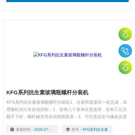
KFG系列抗生素玻璃瓶螺杆分装机
KFG系列抗生素玻璃瓶螺杆分装机1、分装和盖塞在一机完成，应
用微机实行全自动控制；2、设有八个菜单任意选用，设有工位无
瓶不下粉，螺杆碰壳等自动报警装置；3、可任意设定与修改步进
电机运行参数和电机是否加反转功能；4、采用大直径大螺距送粉
更新时间：
2026-07-30
型号：
KFG系列抗生素
螺杆，解决粘性及流动性差之药粉的分装难点；5、需经常清洗的