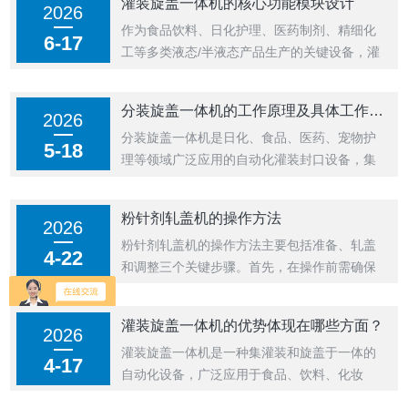
灌装旋盖一体机的核心功能模块设计
2026
烘干效果。‌2、工艺参数管控‌严格遵循预设的冻
作为食品饮料、日化护理、医药制剂、精细化
干烘干曲线，预冻阶段需保证制品完...
6-17
工等多类液态/半液态产品生产的关键设备，灌
装旋盖一体机替代了传统人工灌装、手工旋盖
的分段式生产模式，解决了人工操作效率低、
分装旋盖一体机的工作原理及具体工作流程
2026
一致性差、污染风险高的痛点，契合当下生产
分装旋盖一体机是日化、食品、医药、宠物护
环节降本增效、合规管控的核心需求，是当...
5-18
理等领域广泛应用的自动化灌装封口设备，集
物料定量分装、瓶盖旋紧密封两大核心功能于
一体，替代传统分装、旋盖独立设备的流水线
粉针剂轧盖机的操作方法
2026
模式，大幅提升生产衔接效率，降低人工成本
粉针剂轧盖机‌的操作方法主要包括准备、轧盖
与交叉污染风险，是中小批量柔性生产场景
4-22
和调整三个关键步骤。首先，在操作前需确保
的...
设备清洁，并将灌好药液并已加盖的瓶子准备
好。将瓶子放置于下托盘上，靠在V型支块定
灌装旋盖一体机的优势体现在哪些方面？
2026
位，一手扶住瓶身保持稳定，另一手将手柄朝
灌装旋盖一体机是一种集灌装和旋盖于一体的
后下方拉紧，使托盘带动瓶子向上抬起，直...
4-17
自动化设备，广泛应用于食品、饮料、化妆
品、医药等行业。这种设备的出现大大提高了