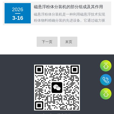
生产效率，降低了人工成本，同时确保了产品
磁悬浮粉体分装机的部分组成及其作用
2026
的质量与卫生。可处理多种类型的瓶子和盖
磁悬浮粉体分装机是一种利用磁悬浮技术实现
子，适应不同的生产需求。灌装旋盖一体机的
3-16
粉体物料精确分装的先进设备。它通过磁力驱
工作...
动和控制分装过程中的关键部件，实现无接
触、无污染的粉体分装作业。该设备结合了磁
悬浮技术与精密计量技术，能够在洁净度要求
下一页
末页
较高的环境中完成粉状物料的自动分装，广泛
应...