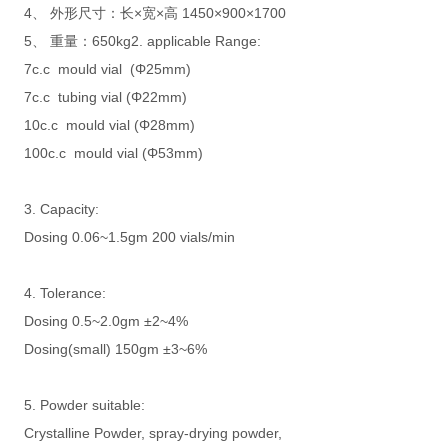
4、 外形尺寸：长×宽×高 1450×900×1700
5、 重量：650kg2. applicable Range:
7c.c mould vial (Φ25mm)
7c.c tubing vial (Φ22mm)
10c.c mould vial (Φ28mm)
100c.c mould vial (Φ53mm)
3. Capacity:
Dosing 0.06~1.5gm 200 vials/min
4. Tolerance:
Dosing 0.5~2.0gm ±2~4%
Dosing(small) 150gm ±3~6%
5. Powder suitable:
Crystalline Powder, spray-drying powder,