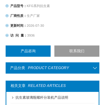
杆，解决粘性及流动性差之药粉的分装难点；5、需经常清
产品型号：
KFG系列抗生素
洗的零部件，均采用快速拆装机构。
厂商性质：
生产厂家
更新时间：
2026-07-30
访 问 量：
3936
产品咨询
联系我们
产品分类
PRODUCT CATEGORY
相关文章
RELATED ARTICLES
抗生素玻璃瓶螺杆分装机产品说明