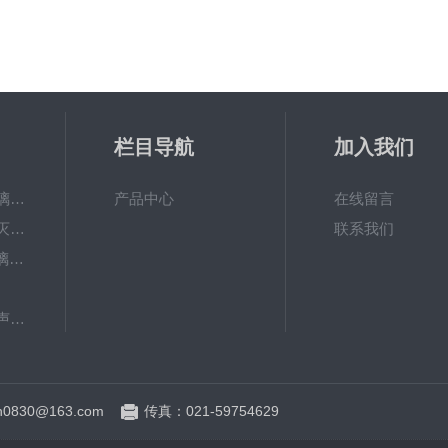
栏目导航
加入我们
KFG系列抗生素玻璃瓶螺杆分装机
产品中心
在线留言
GMSU系列隧道式灭菌干燥机
联系我们
KGL系列抗生素玻璃瓶轧盖机
QCL系列直线式超声波洗瓶机
GMS-热风循环式隧道烘箱特点 灭菌烘箱
0830@163.com
传真：021-59754629