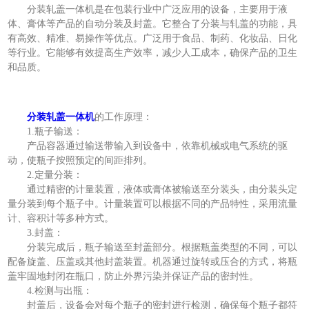
分装轧盖一体机是在包装行业中广泛应用的设备，主要用于液
体、膏体等产品的自动分装及封盖。它整合了分装与轧盖的功能，具
有高效、精准、易操作等优点。广泛用于食品、制药、化妆品、日化
等行业。它能够有效提高生产效率，减少人工成本，确保产品的卫生
和品质。
分装轧盖一体机
的工作原理：
1.瓶子输送：
产品容器通过输送带输入到设备中，依靠机械或电气系统的驱
动，使瓶子按照预定的间距排列。
2.定量分装：
通过精密的计量装置，液体或膏体被输送至分装头，由分装头定
量分装到每个瓶子中。计量装置可以根据不同的产品特性，采用流量
计、容积计等多种方式。
3.封盖：
分装完成后，瓶子输送至封盖部分。根据瓶盖类型的不同，可以
配备旋盖、压盖或其他封盖装置。机器通过旋转或压合的方式，将瓶
盖牢固地封闭在瓶口，防止外界污染并保证产品的密封性。
4.检测与出瓶：
封盖后，设备会对每个瓶子的密封进行检测，确保每个瓶子都符