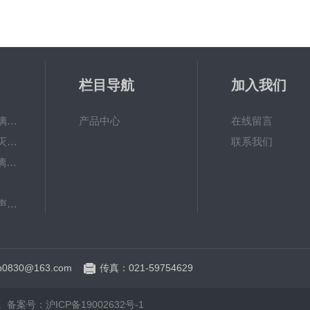
栏目导航
加入我们
KFG系列抗生素玻璃瓶螺杆分装机
产品中心
在线留言
GMSU系列隧道式灭菌干燥机
联系我们
KGL系列抗生素玻璃瓶轧盖机
QCL系列直线式超声波洗瓶机
GMS-热风循环式隧道烘箱特点 灭菌烘箱
0830@163.com
传真：021-59754629
d.
备案号：沪ICP备19002632号-1