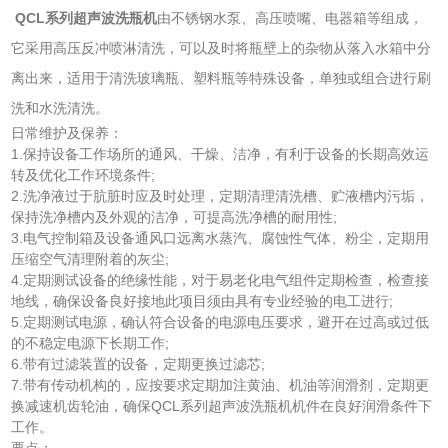
QCL系列超声波洗瓶机
由不锈钢水泵、高压喷嘴、电器箱等组成，
它采用高压反冲喷淋清洗，可以及时将瓶壁上的杂物从落入水箱中分
离出来，适用于清洗玻璃瓶、塑料瓶等特殊设备，单独或组合进行刷
洗和水洗清洗。
日常维护及保养：
1.保持设备工作场所的通风、干燥、洁净，有利于设备的长期高效运
转及优化工作环境条件;
2.洗净液过于肮脏时应及时处理，定期清理清洗槽、贮液槽内污垢，
保持洗净槽内及外观的洁净，可提高洗净槽的耐用性;
3.电气控制箱及设备通风口远离水蒸汽、腐蚀性气体、粉尘，定期用
压缩空气清理附着的灰尘;
4.定期测试设备的绝缘性能，对于易老化电气组件定期检查，检查接
地线，确保设备良好接地此项目须由具有专业经验的电工进行;
5.定期测试电源，确认符合设备的电源电压要求，避开在过高或过低
的不稳定电源下长期工作;
6.带有过滤装置的设备，定期更换过滤芯;
7.带有传动机构的，应按要求定期加注黄油、机油等润滑剂，定期更
换减速机齿轮油，确保QCL系列超声波洗瓶机机件在良好润滑条件下
工作。