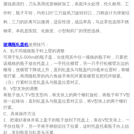
腐蚀易清扫，刀头系用优质钢材加工，表面淬火处理，经久耐用。工
作时，瓶子不转，均布120°三只旋风刀旋转封口，刀柄设计为弹簧结
构，三刀的距离可以微调，适应性强，成品率高，马达罩也选用不锈
钢罩。本机是医院、化验室、小型制药厂的理想选择。
玻璃瓶轧盖机
使用技巧：
A、轧不同规格瓶子时上臂的调整
可用于轧5-500ml的瓶子盖，当使用其中任一规格的瓶子时，只要把
该规格的瓶子放在托盘上，一手托住横臂，另一只手拧松横臂左边的
螺母，使横臂下降或上升，直到轧盖头与瓶盖约20毫米位置时，将螺
母拧紧，再用随机带的内六角扳手将托环紧靠横臂后把托环锁紧。
（注）拧紧时注意轧盖头与瓶盖位置对正。
B、V型支块的调整
将瓶子放入下V型支型内，将支块上的两个螺钉旋松，将瓶子和下V型
块一起移动，直到轧盖头与瓶盖位置对正后，将V型块上的两个螺钉
拧紧。
C、具体操作方法
1、把灌好液体并装上盖子的瓶子放到下托盘上，靠在V型支块上，一
手扶住瓶子，另一手将手柄朝后往下拉紧，这时托盘托着瓶子向上抬
起，直到瓶盖与轧盖头压紧。